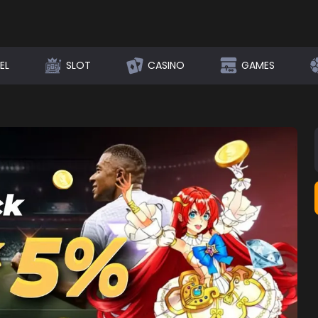
EL
SLOT
CASINO
GAMES