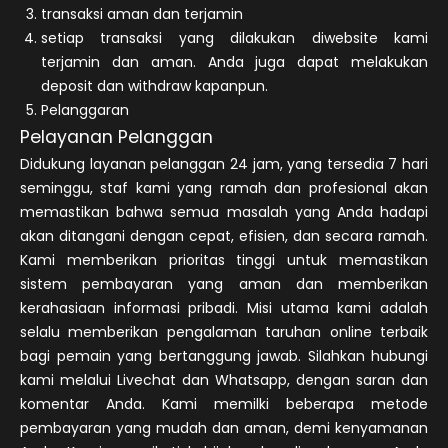
transaksi aman dan terjamin
setiap transaksi yang dilakukan diwebsite kami
terjamin dan aman. Anda juga dapat melakukan
deposit dan withdraw kapanpun.
Pelanggaran
Pelayanan Pelanggan
Didukung layanan pelanggan 24 jam, yang tersedia 7 hari
seminggu, staf kami yang ramah dan profesional akan
memastikan bahwa semua masalah yang Anda hadapi
akan ditangani dengan cepat, efisien, dan secara ramah.
Kami memberikan prioritas tinggi untuk memastikan
sistem pembayaran yang aman dan memberikan
kerahasiaan informasi pribadi. Misi utama kami adalah
selalu memberikan pengalaman taruhan online terbaik
bagi pemain yang bertanggung jawab. Silahkan hubungi
kami melalui Livechat dan Whatsapp, dengan saran dan
komentar Anda. Kami memilki beberapa metode
pembayaran yang mudah dan aman, demi kenyamanan