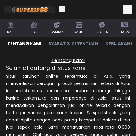
TOGEL
SLOT
CASINO
GAMES
SPORTS
PROMO
TENTANG KAMI
SYARAT & KETENTUAN
KEBIJAKAN PR
Tentang Kami
Selamat datang di situs kami
Situs taruhan online terkemuka di Asia, yang
menyediakan beragam produk permainan terbaik di Asia.
ini adalah situs permainan taruhan olahraga hingga
kasino terkemuka dan terpercaya di Asia, situs ini
menawarkan pengalaman judi online terbaik dengan
berbagai variasi permainan kasino & sportsbook yang
dapat dipilih dengan odds paling kompetitif dalam dunia
judi sepak bola. Kami menawarkan rata-rata 8.000
permainan Olahraga yang berbeda setiap bulan dan